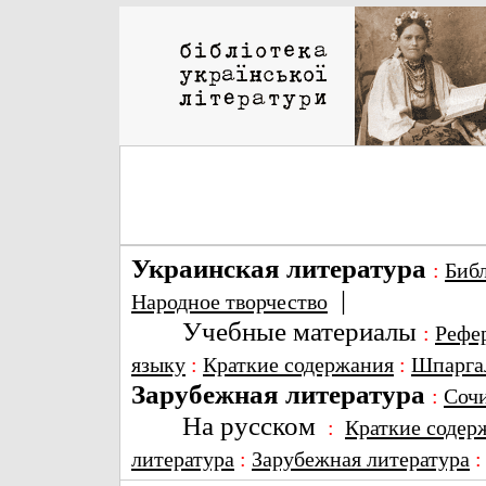
Украинская литература
:
Биб
|
Народное творчество
Учебные материалы
:
Рефе
языку
:
Краткие содержания
:
Шпарга
Зарубежная литература
:
Соч
На русском
:
Краткие содер
литература
:
Зарубежная литература