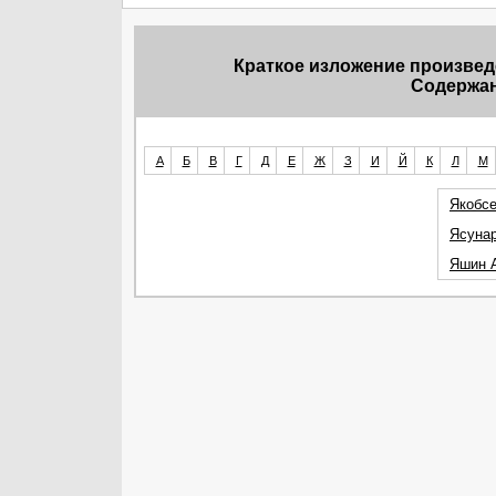
Краткое изложение произвед
Содержан
А
Б
В
Г
Д
Е
Ж
З
И
Й
К
Л
М
Якобсе
Ясунар
Яшин 