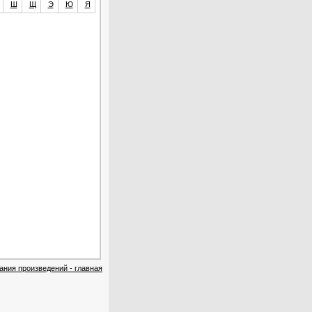
Ш
Щ
Э
Ю
Я
ания произведений - главная