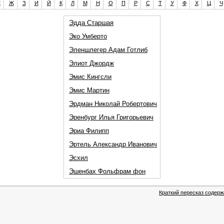
Е
Ж
З
И
Й
К
Л
М
Н
О
П
Р
С
Т
У
Ф
Х
Ц
Ч
Эдда Старшая
Эко Умберто
Эленшлегер Адам Готлиб
Элиот Джордж
Эмис Кингсли
Эмис Мартин
Эрдман Николай Робертович
Эренбург Илья Григорьевич
Эриа Филипп
Эртель Александр Иванович
Эсхил
Эшенбах Фольфрам фон
Краткий пересказ содерж