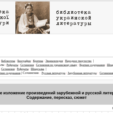
|
:
Библиотека
:
Биографии
:
Критика
:
Энциклопедия
:
Народное творчество
алы
:
Рефераты
:
Сочинения
:
Сочинения по украинскому языку
:
Краткие содержания
:
Шпар
|
:
Сочинения
:
Рефераты
:
Шпаргалка
|
Сочинения
ткие содержания
:
Русская литература
:
Зарубежная литература
:
Сочинения
е изложение произведений зарубежной и русской лит
Содержание, пересказ, сюжет