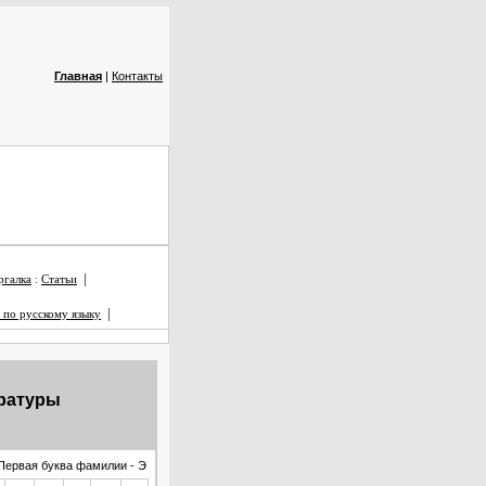
Главная
|
Контакты
|
галка
:
Статьи
|
 по русскому языку
ературы
Первая буква фамилии - Э