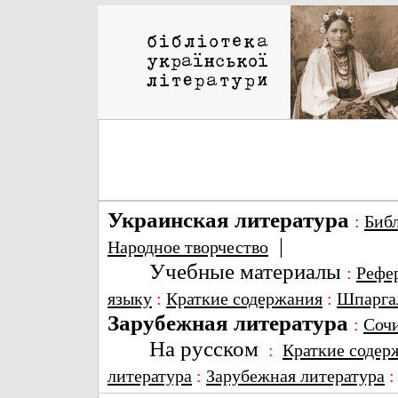
Украинская литература
:
Биб
|
Народное творчество
Учебные материалы
:
Рефе
языку
:
Краткие содержания
:
Шпарга
Зарубежная литература
:
Соч
На русском
:
Краткие содер
литература
:
Зарубежная литература