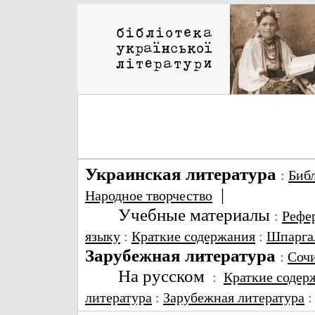
Украинская литература
:
Биб
|
Народное творчество
Учебные материалы
:
Рефе
языку
:
Краткие содержания
:
Шпарга
Зарубежная литература
:
Соч
На русском
:
Краткие содер
литература
:
Зарубежная литература