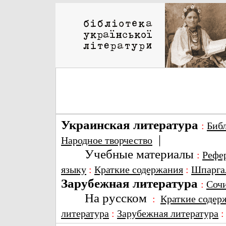
Украинская литература
:
Биб
|
Народное творчество
Учебные материалы
:
Рефе
языку
:
Краткие содержания
:
Шпарга
Зарубежная литература
:
Соч
На русском
:
Краткие содер
литература
:
Зарубежная литература