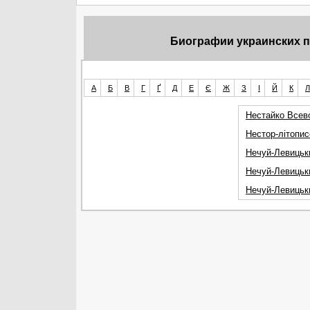
Биографии украинских пи
А
Б
В
Г
Ґ
Д
Е
Є
Ж
З
І
Й
К
Л
Нестайко Всев
Нестор-літопи
Нечуй-Левицьк
Нечуй-Левицьк
Нечуй-Левицьк