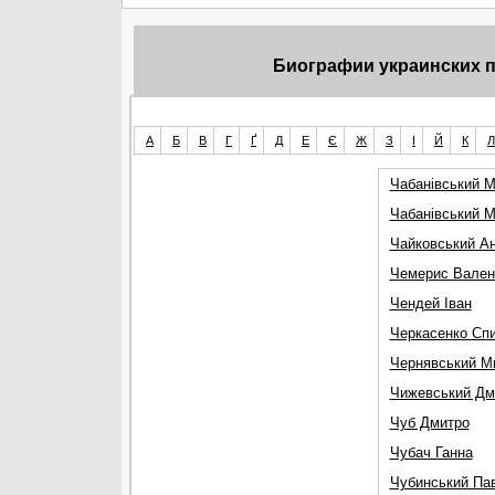
Биографии украинских пи
А
Б
В
Г
Ґ
Д
Е
Є
Ж
З
І
Й
К
Л
Чабанівський 
Чабанівський 
Чайковський Ан
Чемерис Вален
Чендей Іван
Черкасенко Сп
Чернявський М
Чижевський Дм
Чуб Дмитро
Чубач Ганна
Чубинський Па