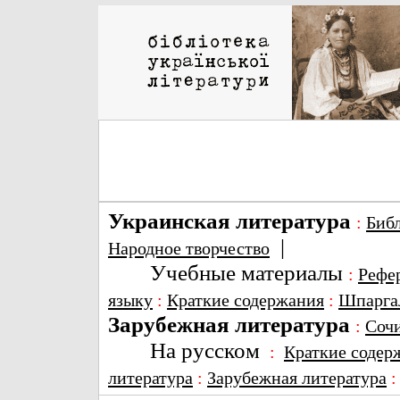
Украинская литература
:
Биб
|
Народное творчество
Учебные материалы
:
Рефе
языку
:
Краткие содержания
:
Шпарга
Зарубежная литература
:
Соч
На русском
:
Краткие содер
литература
:
Зарубежная литература