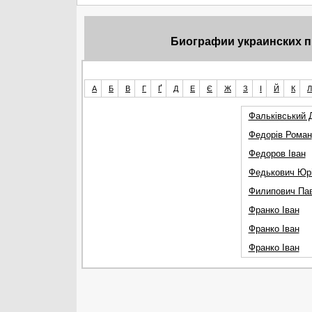
Биографии украинских пи
А
Б
В
Г
Ґ
Д
Е
Є
Ж
З
І
Й
К
Л
Фальківський 
Федорів Роман
Федоров Іван
Федькович Юр
Филипович Па
Франко Іван
Франко Іван
Франко Іван