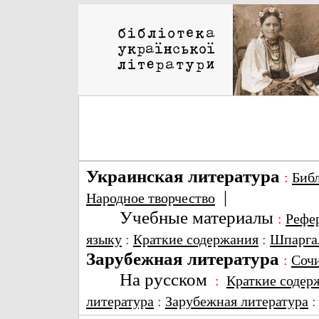
Украинская литература
:
Биб
|
Народное творчество
Учебные материалы
:
Рефе
языку
:
Краткие содержания
:
Шпарга
Зарубежная литература
:
Соч
На русском
:
Краткие содер
литература
:
Зарубежная литература