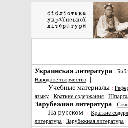
Украинская литература
:
Биб
|
Народное творчество
Учебные материалы
:
Рефе
языку
:
Краткие содержания
:
Шпарга
Зарубежная литература
:
Соч
На русском
:
Краткие содер
литература
:
Зарубежная литература