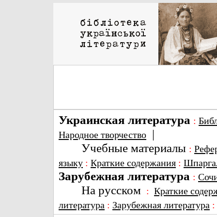
Украинская литература
:
Биб
|
Народное творчество
Учебные материалы
:
Рефе
языку
:
Краткие содержания
:
Шпарга
Зарубежная литература
:
Соч
На русском
:
Краткие содер
литература
:
Зарубежная литература