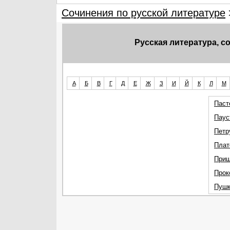
Сочинения по русской литературе
Русская литература, 
А
Б
В
Г
Д
Е
Ж
З
И
Й
К
Л
М
Паст
Паус
Петр
Плат
Приш
Прок
Пушк