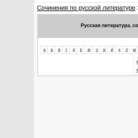
Сочинения по русской литературе
Русская литература, 
А
Б
В
Г
Д
Е
Ж
З
И
Й
К
Л
М