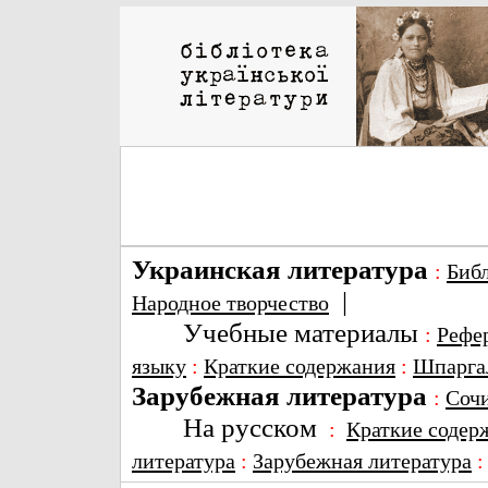
Украинская литература
:
Биб
|
Народное творчество
Учебные материалы
:
Рефе
языку
:
Краткие содержания
:
Шпарга
Зарубежная литература
:
Соч
На русском
:
Краткие содер
литература
:
Зарубежная литература