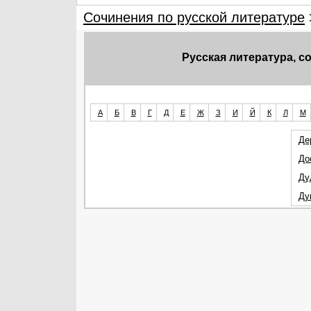
Сочинения по русской литературе
Русская литература, 
А
Б
В
Г
Д
Е
Ж
З
И
Й
К
Л
М
Де
До
Ду
Ду