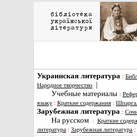
Украинская литература
:
Биб
|
Народное творчество
Учебные материалы
:
Рефе
языку
:
Краткие содержания
:
Шпарга
Зарубежная литература
:
Соч
На русском
:
Краткие содер
литература
:
Зарубежная литература